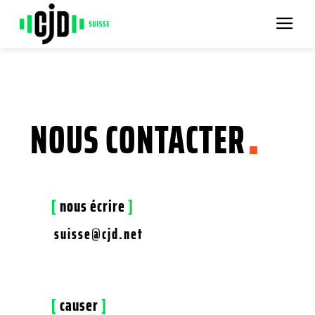
Passer
au
contenu
NOUS CONTACTER
[
nous écrire
]
suisse@cjd.net
[
causer
]