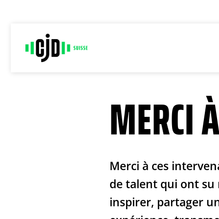
Passer
au
contenu
MERCI À
Merci à ces interven
de talent qui ont su
inspirer, partager u