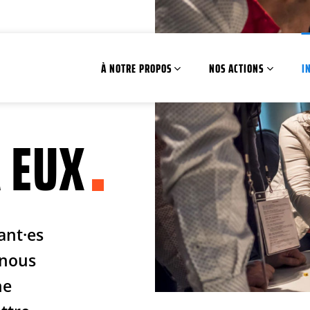
À NOTRE PROPOS
NOS ACTIONS
I
 EUX
ant·es
 nous
ne