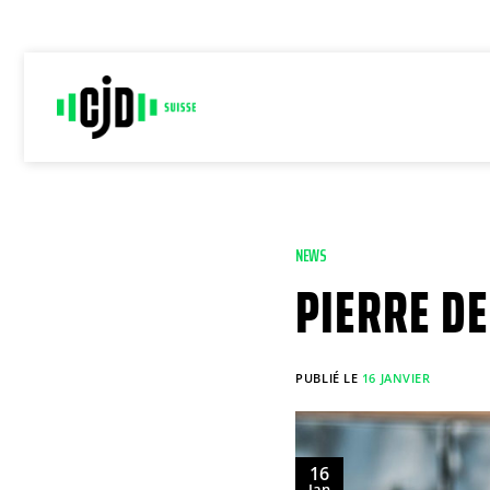
Passer
au
contenu
NEWS
PIERRE DE
PUBLIÉ LE
16 JANVIER
16
Jan