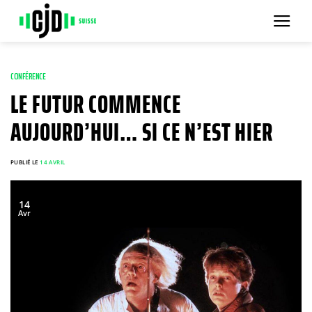
Passer
au
contenu
CONFÉRENCE
LE FUTUR COMMENCE
AUJOURD’HUI… SI CE N’EST HIER
PUBLIÉ LE
14 AVRIL
14
Avr