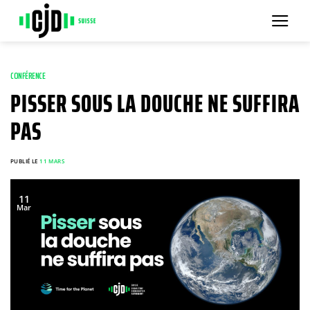
Passer
au
contenu
CONFÉRENCE
PISSER SOUS LA DOUCHE NE SUFFIRA
PAS
PUBLIÉ LE
11 MARS
11
Mar