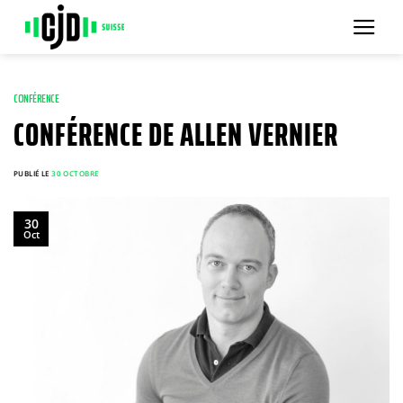
Passer
au
contenu
CONFÉRENCE
CONFÉRENCE DE ALLEN VERNIER
PUBLIÉ LE
30 OCTOBRE
30
Oct