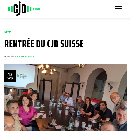
Passer
au
contenu
NEWS
RENTRÉE DU CJD SUISSE
PUBLIÉ LE
13 SEPTEMBRE
13
Sep