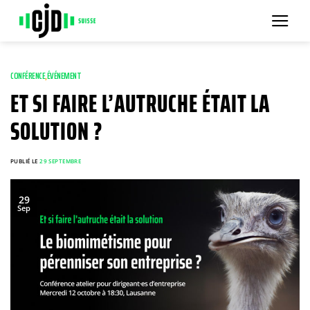
Passer
au
contenu
CONFÉRENCE
,
ÉVÉNEMENT
ET SI FAIRE L’AUTRUCHE ÉTAIT LA
SOLUTION ?
PUBLIÉ LE
29 SEPTEMBRE
29
Sep