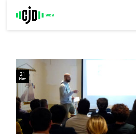
Passer
au
contenu
21
Nov