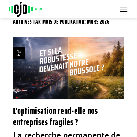
Passer
au
contenu
ARCHIVES PAR MOIS DE PUBLICATION:
MARS 2026
13
Mar
L’optimisation rend-elle nos
entreprises fragiles ?
La recherche permanente de