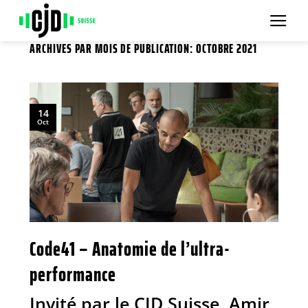
Passer
au
contenu
ARCHIVES PAR MOIS DE PUBLICATION:
OCTOBRE 2021
14
Oct
Code41 – Anatomie de l’ultra-
performance
Invité par le CJD Suisse, Amir